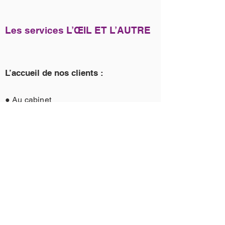
Les services L’ŒIL ET L’AUTRE
L’accueil de nos clients :
● Au cabinet
L’œil et l’Autre est situé à Lyon et dispose
d’un accès PMR.
● Transport
Stationnement possible dans la rue.
Transport en commun (métro Saxe
Gambetta B et D + Bus C4, C11, C12,
C14, C25)
La prise de rendez-vous :
RDV en magasin