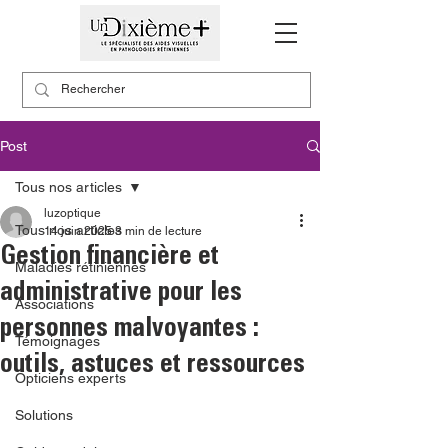
Post
Tous nos articles
luzoptique
Tous nos articles
14 juin 2025
3 min de lecture
Gestion financière et
Maladies rétiniennes
administrative pour les
Associations
personnes malvoyantes :
Témoignages
outils, astuces et ressources
Opticiens experts
Solutions