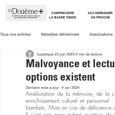
COMPRENDRE
ACCOMPAGNER
LA BASSE VISION
UN PROCHE
Tous nos articles
Maladies rétiniennes
Associations
luzoptique
23 juin 2023
2 min de lecture
Guide produit
Malvoyance et lectu
options existent
Dernière mise à jour :
4 avr. 2024
Amélioration de la mémoire, de la con
enrichissement culturel et personnel : 
bienfaits. Mais en cas de déficience vis
Il n’est pas pour autant question de r