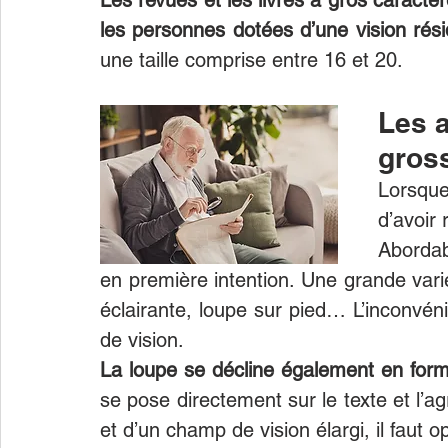
Les revues et les livres à gros caractè
les personnes dotées d’une vision résid
une taille comprise entre 16 et 20.
Les a
gros
Lorsque 
d’avoir 
Abordab
en première intention. Une grande varié
éclairante, loupe sur pied… L’inconvéni
de vision.
La loupe se décline également en form
se pose directement sur le texte et l’ag
et d’un champ de vision élargi, il faut o